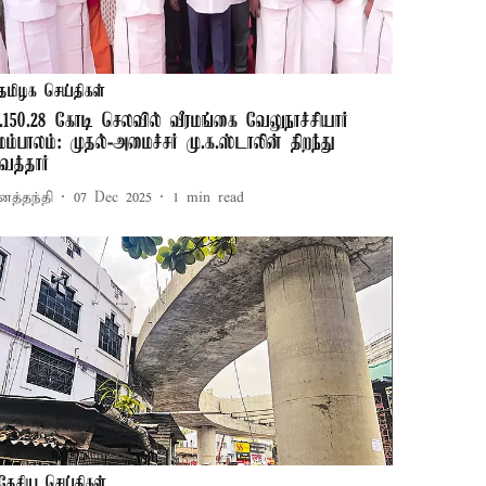
தமிழக செய்திகள்
ூ.150.28 கோடி செலவில் வீரமங்கை வேலுநாச்சியார்
ேம்பாலம்: முதல்-அமைச்சர் மு.க.ஸ்டாலின் திறந்து
ைத்தார்
னத்தந்தி
07 Dec 2025
1
min read
தேசிய செய்திகள்