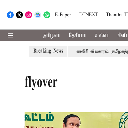
E-Paper
DTNEXT
Thanthi 
தமிழகம்
தேசியம்
உலகம்
சினி
Breaking News
முதல்-அமைச்சர் விஜய் உரை
காவிரி விவகாரம்: தமிழகத்தில் 
flyover