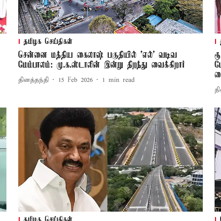
தமிழக செய்திகள்
சென்னை மத்திய கைலாஷ் பகுதியில் 'எல்' வடிவ
ர
மேம்பாலம்: மு.க.ஸ்டாலின் இன்று திறந்து வைக்கிறார்
ம
வ
தினத்தந்தி
15 Feb 2026
1
min read
தி
தமிழக செய்திகள்