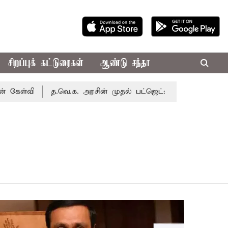
சிறப்புக் கட்டுரைகள்
ஆண்டு சந்தா
்வி
த.வெ.க. அரசின் முதல் பட்ஜெட்: மாற்றமா?, தடுமாற்றமா?