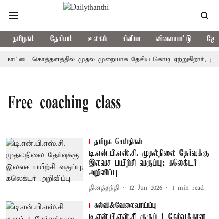
தமிழகம்
தேசியம்
உலகம்
சினிமா
விளையாட்டு
ஜோத
: கோட்டை கொத்தளத்தில் முதல் முறையாக தேசிய கொடி ஏற்றுகிறார், முதல
Free coaching class
தமிழக செய்திகள்
டி.என்.பி.எஸ்.சி. முதல்நிலை தேர்வுக்கு
இலவச பயிற்சி வகுப்பு; கலெக்டர்
அறிவிப்பு
தினத்தந்தி
12 Jun 2026
1
min read
கல்வி&வேலைவாய்ப்பு
டி.என்.பி.எஸ்.சி குருப் 1 தேர்வுக்கான