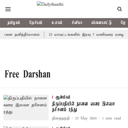
தமிழகம்
தேசியம்
உலகம்
சினிமா
விளையாட்டு
ஜோத
 நாளை தனித்தீர்மானம்
23 மாவட்டங்களில் இரவு 7 மணிவரை மழை பெய
Free Darshan
ஆன்மிகம்
திருப்பதியில் நாளை வரை இலவச
தரிசனம் ரத்து
தினத்தந்தி
23 May 2024
1
min read