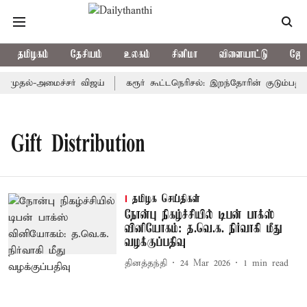
தமிழகம்
தேசியம்
உலகம்
சினிமா
விளையாட்டு
ஜோத
: முதல்-அமைச்சர் விஜய்
கரூர் கூட்டநெரிசல்: இறந்தோரின் குடும்பத்த
Gift Distribution
தமிழக செய்திகள்
நோன்பு நிகழ்ச்சியில் டிபன் பாக்ஸ்
வினியோகம்: த.வெ.க. நிர்வாகி மீது
வழக்குப்பதிவு
தினத்தந்தி
24 Mar 2026
1
min read