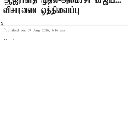
ஆஜராகாத முதல்-அமைச்சர் விஜய்...
விசாரணை ஒத்திவைப்பு
X
Published on
:
07 Aug 2026, 6:16 am
சென்னை,
தமிழக முதல்-அமைச்சர் விஜய் மற்றும் அவரது
மனைவி சங்கீதா தொடர்பான விவாகரத்து வழக்கு
செங்கல்பட்டு கோர்ட்டில் விசாரணையில் உள்ளது.
விவாகரத்து கோரி மனு
த.வெ.க. தலைவரும், தமிழக முதல்-
அமைச்சருமான விஜய்க்கும், அவரது மனைவி
சங்கீதாவுக்கும் இடையே கருத்து வேறுபாடு
ஏற்பட்டதாக கூறப்பட்டநிலையில், சங்கீதா,
விவாகரத்து கோரி செங்கல்பட்டு குடும்ப நல