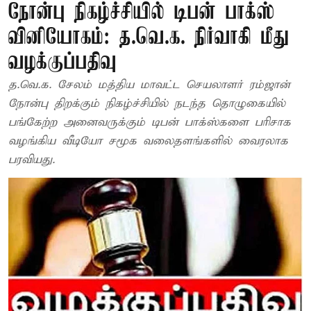
நோன்பு நிகழ்ச்சியில் டிபன் பாக்ஸ்
வினியோகம்: த.வெ.க. நிர்வாகி மீது
வழக்குப்பதிவு
த.வெ.க. சேலம் மத்திய மாவட்ட செயலாளர் ரம்ஜான்
நோன்பு திறக்கும் நிகழ்ச்சியில் நடந்த தொழுகையில்
பங்கேற்ற அனைவருக்கும் டிபன் பாக்ஸ்களை பரிசாக
வழங்கிய வீடியோ சமூக வலைதளங்களில் வைரலாக
பரவியது.