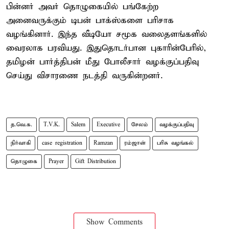
பின்னர் அவர் தொழுகையில் பங்கேற்ற
அனைவருக்கும் டிபன் பாக்ஸ்களை பரிசாக
வழங்கினார். இந்த வீடியோ சமூக வலைதளங்களில்
வைரலாக பரவியது. இதுதொடர்பான புகாரின்பேரில்,
தமிழன் பார்த்திபன் மீது போலீசார் வழக்குப்பதிவு
செய்து விசாரணை நடத்தி வருகின்றனர்.
த.வெ.க.
T.V.K.
Salem
Executive
சேலம்
வழக்குப்பதிவு
நிர்வாகி
case registration
Ramzan
ரம்ஜான்
பரிசு வழங்கல்
தொழுகை
Prayer
Gift Distribution
Show Comments