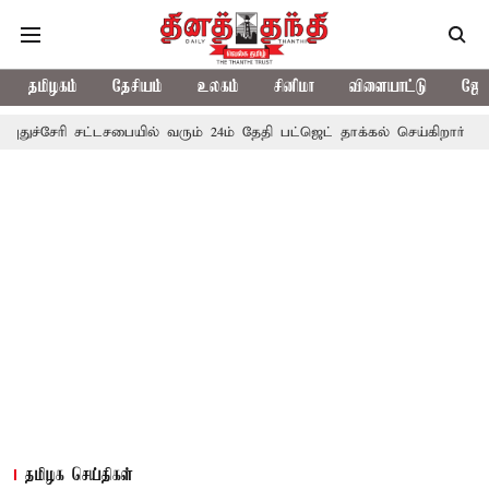
தமிழகம்
தேசியம்
உலகம்
சினிமா
விளையாட்டு
ஜோத
ேரி சட்டசபையில் வரும் 24ம் தேதி பட்ஜெட் தாக்கல் செய்கிறார் முதல்-அமைச
தமிழக செய்திகள்