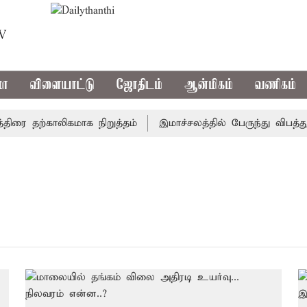
TV
மா
விளையாட்டு
ஜோதிடம்
ஆன்மிகம்
வணிகம்
ரை தற்காலிகமாக நிறுத்தம்
இமாச்சலத்தில் பேருந்து விபத்து; 