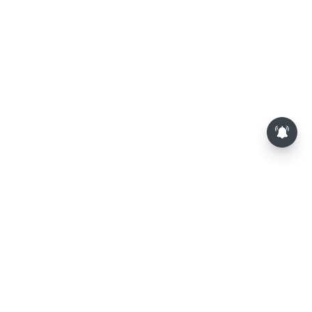
தொகுதி மறுவரையறை நடந்தால்
தமிழக மக்களவை தொகுதிகள் 59
ஆக உயரும்: