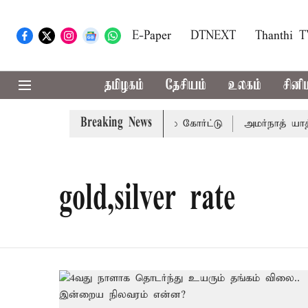
E-Paper
DTNEXT
Thanthi 
தமிழகம்
தேசியம்
உலகம்
சினி
Breaking News
் 14-ம் தேதி விசாரணை - சுப்ரீம் கோர்ட்டு
அமர்நாத் யாத்தி
gold,silver rate