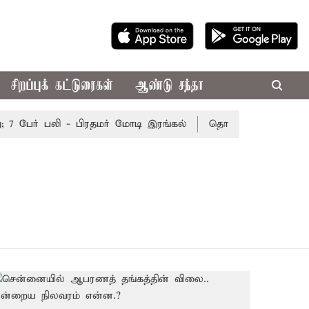
சிறப்புக் கட்டுரைகள்
ஆண்டு சந்தா
7 பேர் பலி - பிரதமர் மோடி இரங்கல்
தொகுதி மறுவரையறை நட