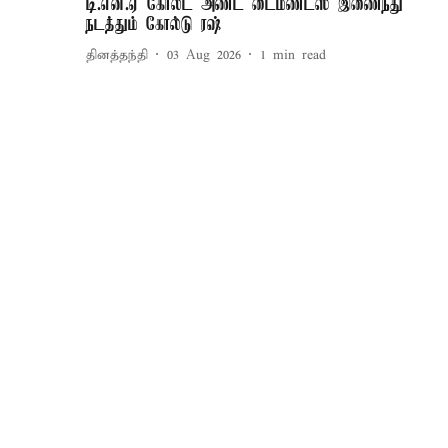
டி.என்.ஏ கோல்ட் அண்ட் டைமண்ட்ஸ் இணைந்து
நடத்தும் கோல்டு ரஷ்
தினத்தந்தி
03 Aug 2026
1
min read