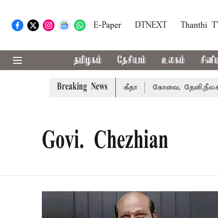
E-Paper
DTNEXT
Thanthi 
தமிழகம்
தேசியம்
உலகம்
சினி
Breaking News
கரத்து வழக்கை வாபஸ் பெற்றார் சங்கீதா
கோவை, தேனி,நீலகிர
Govi. Chezhian