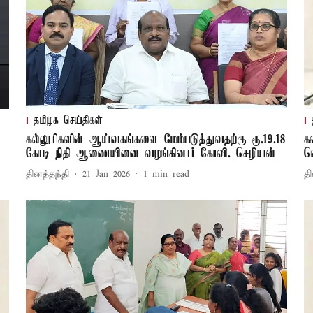
தமிழக செய்திகள்
கல்லூரிகளின் ஆய்வகங்களை மேம்படுத்துவதற்கு ரூ.19.18
க
கோடி நிதி ஆணையினை வழங்கினார் கோவி. செழியன்
வ
தினத்தந்தி
21 Jan 2026
1
min read
தி