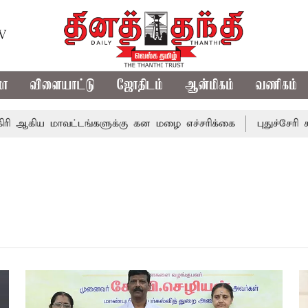
TV
மா
விளையாட்டு
ஜோதிடம்
ஆன்மிகம்
வணிகம்
ி ஆகிய மாவட்டங்களுக்கு கன மழை எச்சரிக்கை
புதுச்சேரி 