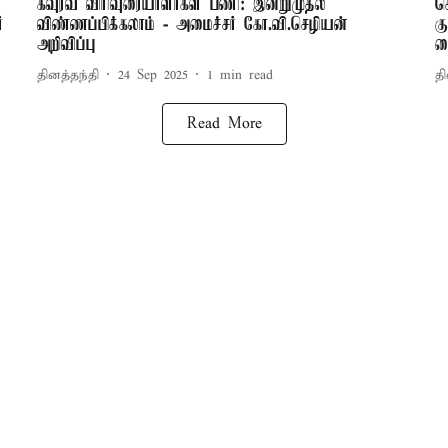
கவுரவ விரிவுரையாளர்கள் பணி: இன்றுமுதல்
ச
்
விண்ணப்பிக்கலாம் - அமைச்சர் கோ.வி.செழியன்
க
அறிவிப்பு
வ
தினத்தந்தி
24 Sep 2025
1
min read
தி
Read More