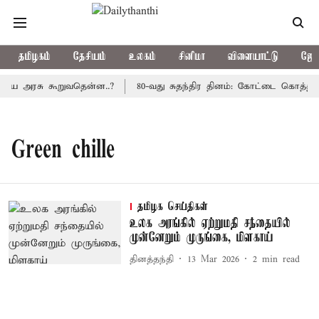
தமிழகம்
தேசியம்
உலகம்
சினிமா
விளையாட்டு
ஜோத
்திய அரசு கூறுவதென்ன..?
80-வது சுதந்திர தினம்: கோட்டை கொத்தளத்
Green chille
தமிழக செய்திகள்
உலக அரங்கில் ஏற்றுமதி சந்தையில்
முன்னேறும் முருங்கை, மிளகாய்
தினத்தந்தி
13 Mar 2026
2
min read