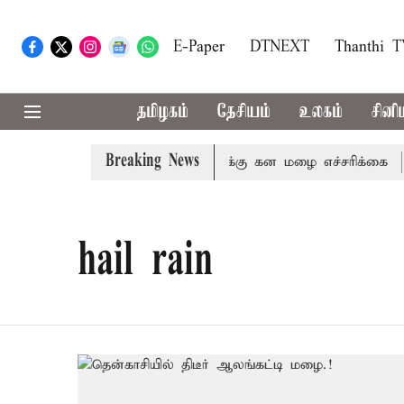
E-Paper
DTNEXT
Thanthi 
தமிழகம்
தேசியம்
உலகம்
சினி
Breaking News
ேனி,நீலகிரி ஆகிய மாவட்டங்களுக்கு கன மழை எச்சரிக்கை
hail rain