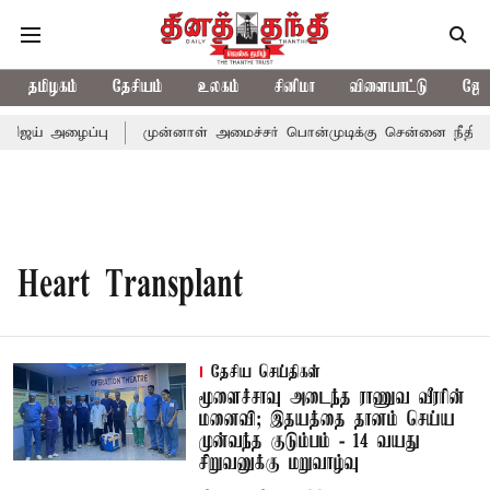
தமிழகம்
தேசியம்
உலகம்
சினிமா
விளையாட்டு
ஜோத
 விஜய் அழைப்பு
முன்னாள் அமைச்சர் பொன்முடிக்கு சென்னை நீதிமன்ற
Heart Transplant
தேசிய செய்திகள்
மூளைச்சாவு அடைந்த ராணுவ வீரரின்
மனைவி; இதயத்தை தானம் செய்ய
முன்வந்த குடும்பம் - 14 வயது
சிறுவனுக்கு மறுவாழ்வு