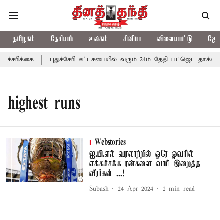
தமிழகம்
தேசியம்
உலகம்
சினிமா
விளையாட்டு
ஜோத
ச்சரிக்கை
புதுச்சேரி சட்டசபையில் வரும் 24ம் தேதி பட்ஜெட் தாக்கல்
highest runs
Webstories
ஐ.பி.எல் வரலாற்றில் ஒரே ஓவரில்
எக்கச்சக்க ரன்களை வாரி இறைத்த
வீரர்கள் ...!
Subash
24 Apr 2024
2
min read