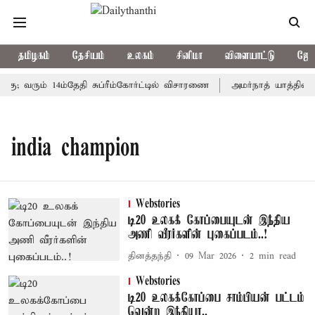
தமிழகம்
தேசியம்
உலகம்
சினிமா
விளையாட்டு
ஜோத
கு; வரும் 14ம்தேதி சுப்ரீம்கோர்ட்டில் விசாரணை
அமர்நாத் யாத்திரை த
india champion
Webstories
டி20 உலகக் கோப்பையுடன் இந்திய
அணி வீரர்களின் புகைப்படம்..!
தினத்தந்தி
09 Mar 2026
2
min read
Webstories
டி20 உலகக்கோப்பை சாம்பியன் பட்டம்
வென்ற இந்தியா..