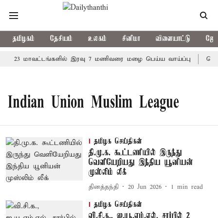
தமிழகம்
தேசியம்
உலகம்
சினிமா
விளையாட்டு
ஜோத
23 மாவட்டங்களில் இரவு 7 மணிவரை மழை பெய்ய வாய்ப்பு
கொரி
Indian Union Muslim League
தமிழக செய்திகள்
தி.மு.க. கூட்டணியில் இருந்து
வெளியேறியது இந்திய யூனியன்
முஸ்லிம் லீக்
தினத்தந்தி
20 Jun 2026
1
min read
தமிழக செய்திகள்
வி.சி.க., ஐ.யூ.எம்.எல். சார்பில் 2