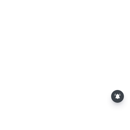
சசிகலா, தினகரனை கட்சியில்
சேர்க்க வேண்டும்: வேலுமணி,
விஸ்வநாதன் மீண்டும்
போர்க்கொடி