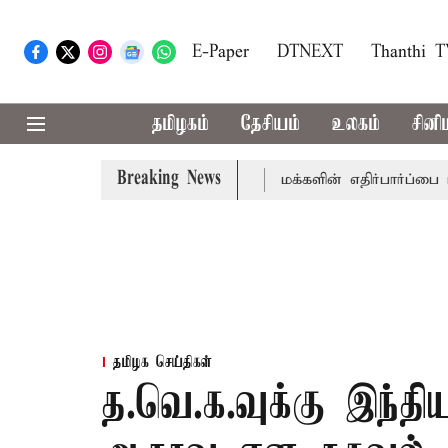
E-Paper
DTNEXT
Thanthi 
தமிழகம்
தேசியம்
உலகம்
சினி
Breaking News
நாயகர் ஜே.சி.டி.பிரபாகர்
மக்களின் எதிர்பார்ப்பை பூர்த்தி
தமிழக செய்திகள்
த.வெ.க.வுக்கு இந்தி