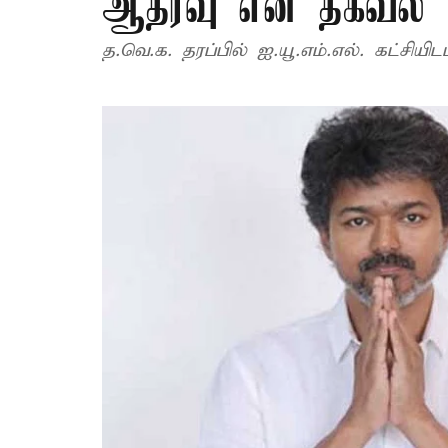
ஆதரவு என தகவல்
த.வெ.க. தரப்பில் ஐ.யூ.எம்.எல். கட்சிய