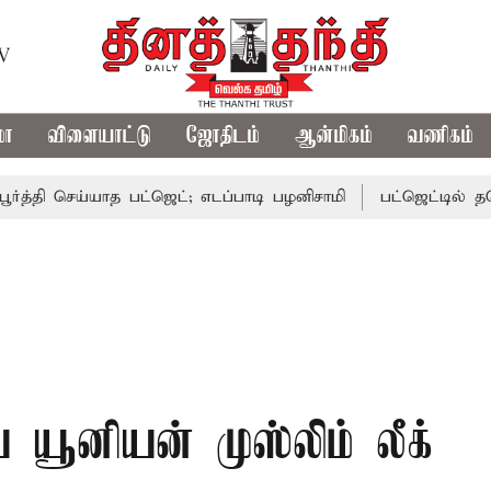
TV
மா
விளையாட்டு
ஜோதிடம்
ஆன்மிகம்
வணிகம்
 செய்யாத பட்ஜெட்; எடப்பாடி பழனிசாமி
பட்ஜெட்டில் தவெக அரசி
ய யூனியன் முஸ்லிம் லீக்