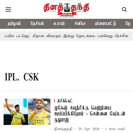
தமிழகம்
தேசியம்
உலகம்
சினிமா
விளையாட்டு
ஜோத
பையில் பட்ஜெட் மீதான விவாதம் இன்று தொடக்கம்: பல்வேறு பிரச்சினைகளை 
IPL. CSK
கிரிக்கெட்
முகேஷ் சவுத்ரிக்கு வெற்றியை
சமர்ப்பிக்கிறோம் - சென்னை கேப்டன்
ருதுராஜ்
தினத்தந்தி
24 Apr 2026
1
min read