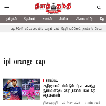
தமிழகம்
தேசியம்
உலகம்
சினிமா
விளையாட்டு
ஜோத
ை
புதுச்சேரி சட்டசபையில் வரும் 24ம் தேதி பட்ஜெட் தாக்கல் செய்கிறா
ipl orange cap
கிரிக்கெட்
அதிரடியால் மீண்டும் மிரள வைத்த
சூர்யவன்ஷி: ஒரே நாளில் படைத்த
சாதனைகள்
தினத்தந்தி
20 May 2026
1
min read