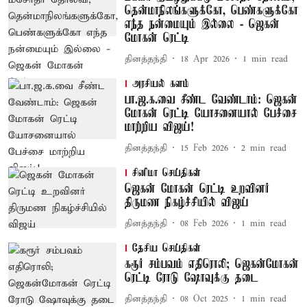
தென்மாநிலங்களுக்கோ, பெண்களுக்கோ
எந்த நன்மையும் இல்லை - ஜெகன்
மோகன் ரெட்டி
தினத்தந்தி
18 Apr 2026
1
min read
அரசியல் களம்
பா.ஜ.க.வை சீண்ட வேண்டாம்: ஜெகன்
மோகன் ரெட்டி யோசனையால் பேச்சை
மாற்றிய விஜய்!
தினத்தந்தி
15 Feb 2026
2
min read
சினிமா செய்திகள்
ஜெகன் மோகன் ரெட்டி உறவினர்
திருமண நிகழ்ச்சியில் விஜய்
தினத்தந்தி
08 Feb 2026
1
min read
தேசிய செய்திகள்
கரூர் சம்பவம் எதிரொலி; ஜெகன்மோகன்
ரெட்டி ரோடு ஷோவுக்கு தடை
தினத்தந்தி
08 Oct 2025
1
min read