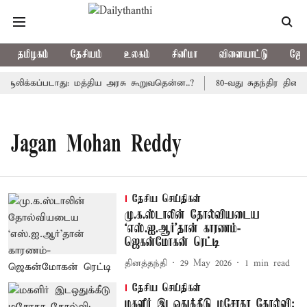
தமிழகம்
தேசியம்
உலகம்
சினிமா
விளையாட்டு
ஜோத
சூலிக்கப்படாது: மத்திய அரசு கூறுவதென்ன..?
80-வது சுதந்திர தினம
Jagan Mohan Reddy
தேசிய செய்திகள்
மு.க.ஸ்டாலின் தோல்வியடைய
‘எஸ்.ஐ.ஆர்’தான் காரணம்-
ஜெகன்மோகன் ரெட்டி
தினத்தந்தி
29 May 2026
1
min read
தேசிய செய்திகள்
மகளிர் இடஒதுக்கீடு மசோதா தோல்வி;