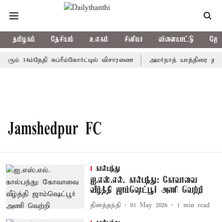
தமிழகம்
தேசியம்
உலகம்
சினிமா
விளையாட்டு
ஜோத
வரும் 14ம்தேதி சுப்ரீம்கோர்ட்டில் விசாரணை
அமர்நாத் யாத்திரை தற்கா
Jamshedpur FC
கால்பந்து
ஐ.எஸ்.எல். கால்பந்து: கோவாவை
வீழ்த்தி ஜாம்ஷெட்பூர் அணி வெற்றி
தினத்தந்தி
01 May 2026
1
min read