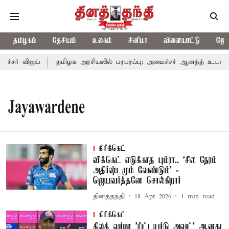
தமிழகம்
தேசியம்
உலகம்
சினிமா
விளையாட்டு
ஜோத
்சர் விஜய்
தமிழக அரசியலில் பரபரப்பு; அமைச்சர் ஆனந்த் உடன் சி.
Jayawardene
கிரிக்கெட்
விக்கெட் எடுக்காத பும்ரா.. ‘சில நேரம்
அதிர்ஷ்டமும் வேண்டும்’ -
ஜெயவர்த்தனே சொல்கிறார்
தினத்தந்தி
18 Apr 2026
1
min read
கிரிக்கெட்
திலக் வர்மா 'ரிட்டயர்டு அவுட்' ஆனது