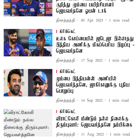
குறித்து மும்பை பயிற்சியாளர்
ஜெயவர்தனே ஓபன் டாக்
தினத்தந்தி
05 Apr 2025
1
min read
கிரிக்கெட்
உலக கோப்பையில் ஜடேஜா இல்லாதது
இந்திய அணிக்கு மிகப்பெரிய இழப்பு -
ஜெயவர்தனே
தினத்தந்தி
17 Sep 2022
1
min read
கிரிக்கெட்
மும்பை இந்தியன்ஸ் அணியில்
ஜெயவர்த்தனே, ஜாகீர்கானுக்கு புதிய
பொறுப்பு
தினத்தந்தி
14 Sep 2022
1
min read
கிரிக்கெட்
விராட்கோலி மீண்டும் நல்ல நிலைக்கு
திரும்புவார்: ஜெயவர்த்தனே நம்பிக்கை
தினத்தந்தி
11 Aug 2022
1
min read