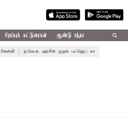
சிறப்புக் கட்டுரைகள்
ஆண்டு சந்தா
்வி
த.வெ.க. அரசின் முதல் பட்ஜெட்: மாற்றமா?, தடுமாற்றமா?