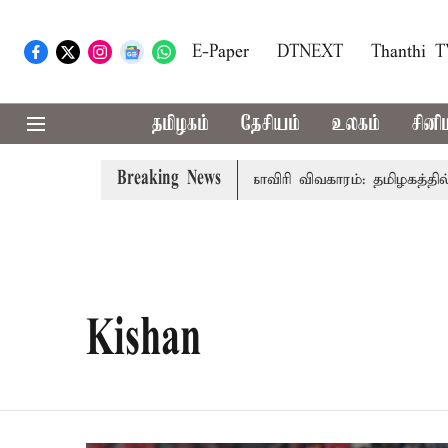
E-Paper
DTNEXT
Thanthi 
தமிழகம்
தேசியம்
உலகம்
சினி
Breaking News
முதல்-அமைச்சர் விஜய் உரை
காவிரி விவகாரம்: தமிழகத்தில் 
Kishan