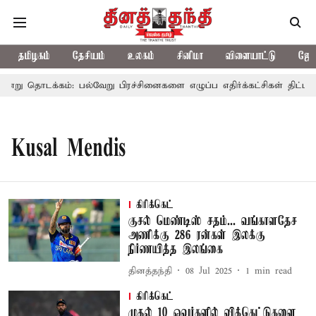
தமிழகம்
தேசியம்
உலகம்
சினிமா
விளையாட்டு
ஜோத
று தொடக்கம்: பல்வேறு பிரச்சினைகளை எழுப்ப எதிர்க்கட்சிகள் திட்டம்
Kusal Mendis
கிரிக்கெட்
குசல் மெண்டிஸ் சதம்... வங்காளதேச
அணிக்கு 286 ரன்கள் இலக்கு
நிர்ணயித்த இலங்கை
தினத்தந்தி
08 Jul 2025
1
min read
கிரிக்கெட்
முதல் 10 ஓவர்களில் விக்கெட்டுகளை