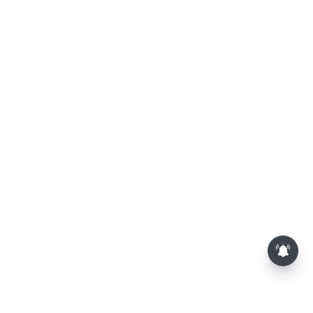
த.வெ.க. அரசின் முதல் பட்ஜெட்: