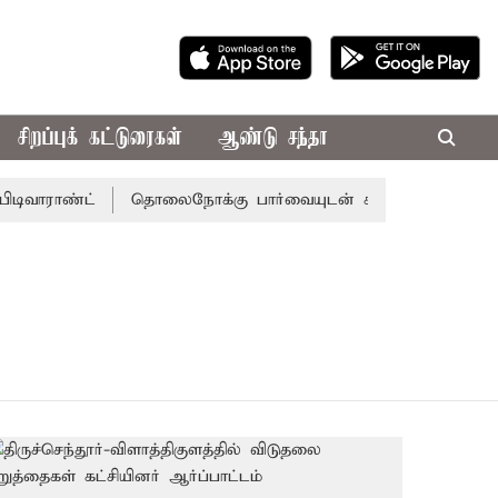
சிறப்புக் கட்டுரைகள்
ஆண்டு சந்தா
டிவாராண்ட்
தொலைநோக்கு பார்வையுடன் கூடிய வேளாண் பட்ஜ