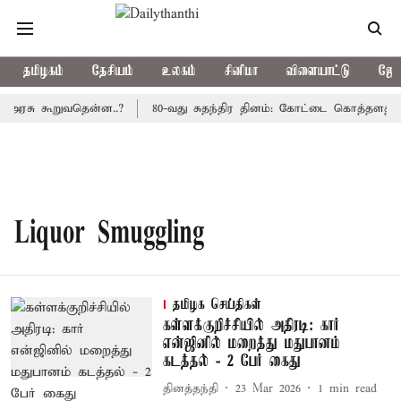
தமிழகம்
தேசியம்
உலகம்
சினிமா
விளையாட்டு
ஜோத
 அரசு கூறுவதென்ன..?
80-வது சுதந்திர தினம்: கோட்டை கொத்தளத்தில
Liquor Smuggling
தமிழக செய்திகள்
கள்ளக்குறிச்சியில் அதிரடி: கார்
என்ஜினில் மறைத்து மதுபானம்
கடத்தல் - 2 பேர் கைது
தினத்தந்தி
23 Mar 2026
1
min read