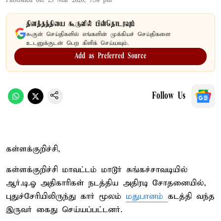
Published on
:
23 Mar 2026, 7:58 pm
தினத்தந்தியை கூகுளில் பின்தொடரவும்
கூகுள் செய்திகளில் எங்களின் முக்கியச் செய்திகளை
உடனுக்குடன் பெற கிளிக் செய்யவும்.
Add as Preferred Source
Follow Us
கள்ளக்குறிச்சி,
கள்ளக்குறிச்சி மாவட்டம் மாடூர் சுங்கச்சாவடியில்
ஆர்.டி.ஓ அதிகாரிகள் நடத்திய அதிரடி சோதனையில்,
புதுச்சேரியிலிருந்து கார் மூலம்
மதுபானம்
கடத்தி வந்த
இருவர் கைது செய்யப்பட்டனர்.