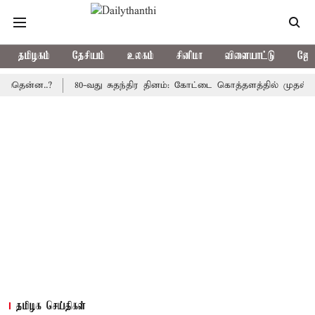
தமிழகம்
தேசியம்
உலகம்
சினிமா
விளையாட்டு
ஜோத
்ன..?
80-வது சுதந்திர தினம்: கோட்டை கொத்தளத்தில் முதல் முறையா
தமிழக செய்திகள்