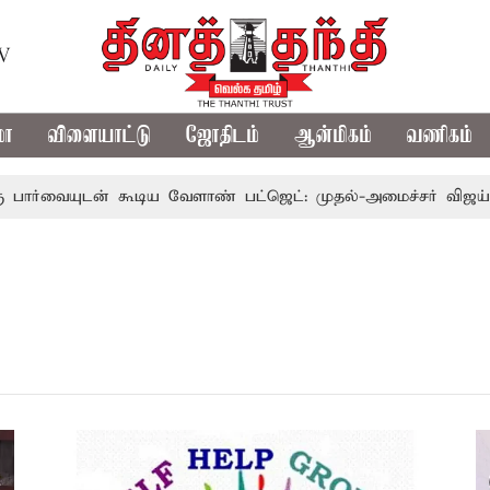
TV
மா
விளையாட்டு
ஜோதிடம்
ஆன்மிகம்
வணிகம்
யுடன் கூடிய வேளாண் பட்ஜெட்: முதல்-அமைச்சர் விஜய்
த