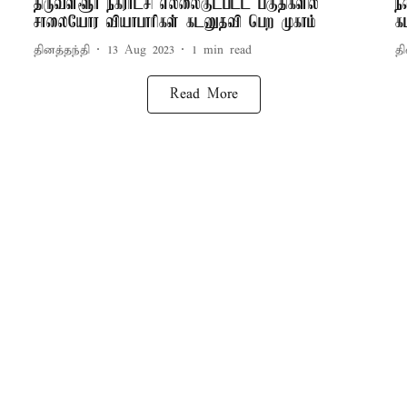
திருவள்ளூர் நகராட்சி எல்லைகுட்பட்ட பகுதிகளில்
ந
சாலையோர வியாபாரிகள் கடனுதவி பெற முகாம்
க
தினத்தந்தி
13 Aug 2023
1
min read
தி
Read More