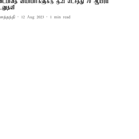
டைபாதை வியாபாரிகளுக்கு ரூ.21 லட்சத்து 70 ஆயிரம்
டனுதவி
னத்தந்தி
12 Aug 2023
1
min read