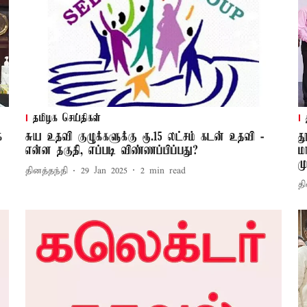
தமிழக செய்திகள்
்
சுய உதவி குழுக்களுக்கு ரூ.15 லட்சம் கடன் உதவி -
த
்
என்ன தகுதி, எப்படி விண்ணப்பிப்பது?
ம
ம
தினத்தந்தி
29 Jan 2025
2
min read
தி