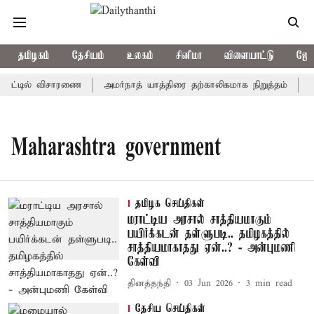
தமிழகம்
தேசியம்
உலகம்
சினிமா
விளையாட்டு
ஜோத
ோர்ட்டில் விசாரணை
அமர்நாத் யாத்திரை தற்காலிகமாக நிறுத்தம்
இம
Maharashtra government
தமிழக செய்திகள்
மராட்டிய அரசால் சாத்தியமாகும்
பயிர்க்கடன் தள்ளுபடி.. தமிழகத்தில்
சாத்தியமாகாதது ஏன்..? - அன்புமணி
கேள்வி
தினத்தந்தி
03 Jun 2026
3
min read
தேசிய செய்திகள்