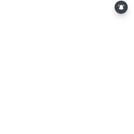
பாம்புகள் தோலை உரிப்பது ஏன்?
அப்போது அதனை பார்த்தால்
பழிவாங்குமா?
⌄
செய்திகள்
⌄
விளையாட்டு