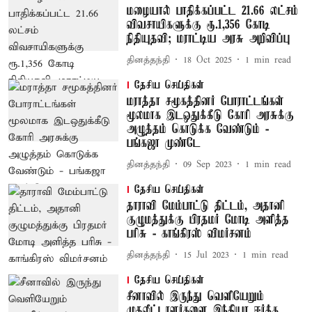
மழையால் பாதிக்கப்பட்ட 21.66 லட்சம்
விவசாயிகளுக்கு ரூ.1,356 கோடி
நிதியுதவி; மராட்டிய அரசு அறிவிப்பு
தினத்தந்தி
18 Oct 2025
1
min read
தேசிய செய்திகள்
மராத்தா சமூகத்தினர் போராட்டங்கள்
மூலமாக இடஒதுக்கீடு கோரி அரசுக்கு
அழுத்தம் கொடுக்க வேண்டும் -
பங்கஜா முண்டே
தினத்தந்தி
09 Sep 2023
1
min read
தேசிய செய்திகள்
தாராவி மேம்பாட்டு திட்டம், அதானி
குழுமத்துக்கு பிரதமர் மோடி அளித்த
பரிசு - காங்கிரஸ் விமர்சனம்
தினத்தந்தி
15 Jul 2023
1
min read
தேசிய செய்திகள்
சீனாவில் இருந்து வெளியேறும்
முதலீட்டாளர்களை இந்தியா ஈர்க்க