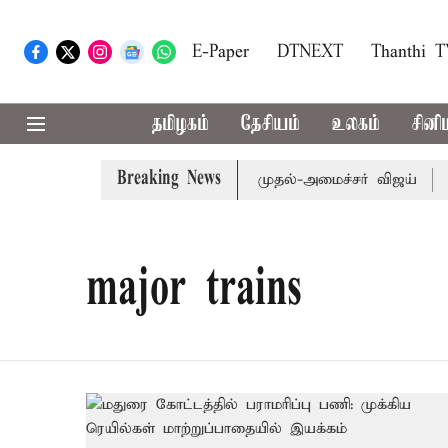
E-Paper
DTNEXT
Thanthi 
தமிழகம்
தேசியம்
உலகம்
சினி
Breaking News
தை தொகுதி மறுவரையறை பாதிக்கும்: முதல்-அமைச்சர் விஜய்
கரூ
major trains