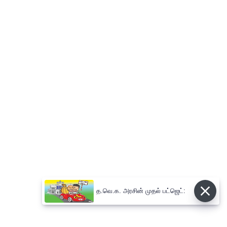
த.வெ.க. அரசின் முதல் பட்ஜெட்: