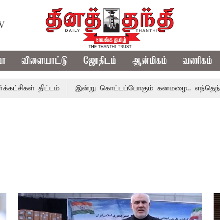
TV
மா
விளையாட்டு
ஜோதிடம்
ஆன்மிகம்
வணிகம்
ிகள் திட்டம்
இன்று கொட்டப்போகும் கனமழை.. எந்தெந்த மாவ