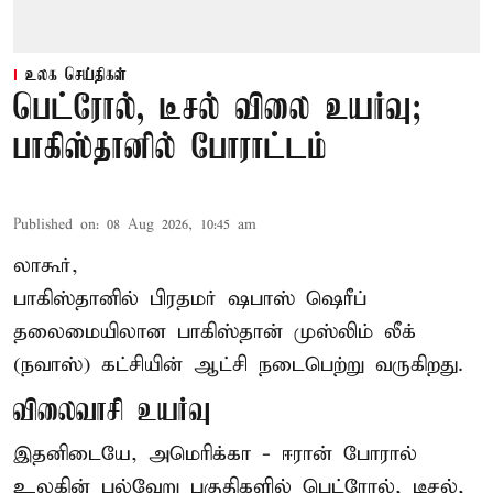
உலக செய்திகள்
பெட்ரோல், டீசல் விலை உயர்வு;
பாகிஸ்தானில் போராட்டம்
Published on
:
08 Aug 2026, 10:45 am
லாகூர்,
பாகிஸ்தானில் பிரதமர் ஷபாஸ் ஷெரீப்
தலைமையிலான
பாகிஸ்தான்
முஸ்லிம் லீக்
(நவாஸ்) கட்சியின் ஆட்சி நடைபெற்று வருகிறது.
விலைவாசி உயர்வு
இதனிடையே, அமெரிக்கா - ஈரான் போரால்
உலகின் பல்வேறு பகுதிகளில் பெட்ரோல், டீசல்,