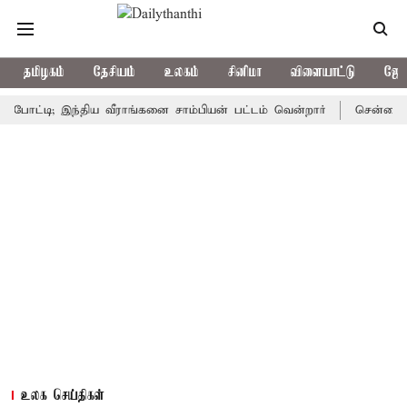
தமிழகம்
தேசியம்
உலகம்
சினிமா
விளையாட்டு
ஜோத
ி; இந்திய வீராங்கனை சாம்பியன் பட்டம் வென்றார்
சென்னையின் பல
உலக செய்திகள்