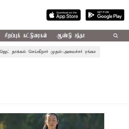
சிறப்புக் கட்டுரைகள்
ஆண்டு சந்தா
தாக்கல் செய்கிறார் முதல்-அமைச்சர் ரங்கசாமி
எதிர்க்கட்சிக