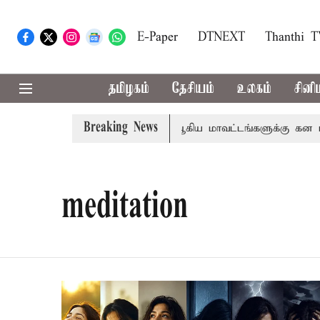
E-Paper
DTNEXT
Thanthi 
தமிழகம்
தேசியம்
உலகம்
சினி
Breaking News
தா
கோவை, தேனி,நீலகிரி ஆகிய மாவட்டங்களுக்கு கன மழை எ
meditation