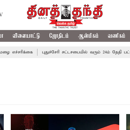
TV
மா
விளையாட்டு
ஜோதிடம்
ஆன்மிகம்
வணிகம்
ச்சரிக்கை
புதுச்சேரி சட்டசபையில் வரும் 24ம் தேதி பட்ஜெட் 