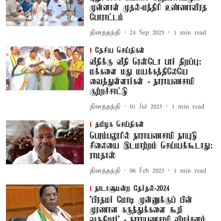
முன்னாள் முதல்-மந்திரி உண்ணாவிரத
போராட்டம்
தினத்தந்தி
24 Sep 2025
1
min read
தேசிய செய்திகள்
வீதிக்கு வீதி ரெஸ்டோ பார் திறப்பு:
மக்களை மது மயக்கத்திலேயே
வைத்துள்ளார்கள் - நாராயணசாமி
குற்றச்சாட்டு
தினத்தந்தி
01 Jul 2025
1
min read
தமிழக செய்திகள்
பெரம்பலூரில் நாராயணசாமி நாயுடு
சிலையை இடமாற்றம் செய்யக்கூடாது:
ராமதாஸ்
தினத்தந்தி
06 Feb 2025
1
min read
நாடாளுமன்ற தேர்தல்-2024
'பிரதமர் மோடி முன்னுக்குப் பின்
முரணான கருத்துக்களை கூறி
வருகிறார்' - நாராயணசாமி விமர்சனம்