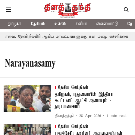
தமிழகம்
தேசியம்
உலகம்
சினிமா
விளையாட்டு
ஜோத
ோவை, தேனி,நீலகிரி ஆகிய மாவட்டங்களுக்கு கன மழை எச்சரிக்கை
Narayanasamy
தேசிய செய்திகள்
தமிழகம், புதுவையில் இந்தியா
கூட்டணி ஆட்சி அமையும் -
நாராயணசாமி
தினத்தந்தி
28 Apr 2026
1
min read
தேசிய செய்திகள்
புதுச்சேரி: கவர்னர் அலுவலகம்முன்