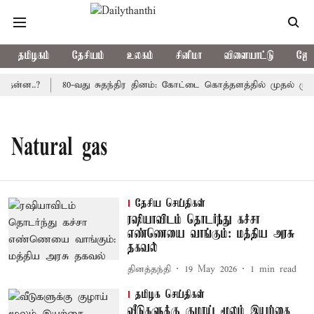
தமிழகம்
தேசியம்
உலகம்
சினிமா
விளையாட்டு
ஜோத
ென்ன..?
80-வது சுதந்திர தினம்: கோட்டை கொத்தளத்தில் முதல் முறை
Natural gas
தேசிய செய்திகள்
ரஷியாவிடம் தொடர்ந்து கச்சா
எண்ணெயை வாங்கும்: மத்திய அரசு
தகவல்
தினத்தந்தி
19 May 2026
1
min read
தமிழக செய்திகள்
வீடுகளுக்கு குழாய் மூலம் இயற்கை