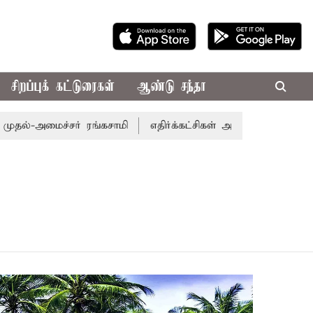
சிறப்புக் கட்டுரைகள்
ஆண்டு சந்தா
ல்-அமைச்சர் ரங்கசாமி
எதிர்க்கட்சிகள் அமளி: நாடாளுமன்ற 