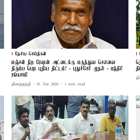
தேசிய செய்திகள்
மஞ்சள் நிற ரேஷன் அட்டைக்கு மருத்துவ செலவை
த
திரும்ப பெற புதிய திட்டம்! - புதுச்சேரி முதல் - மந்திரி
த
ரங்கசாமி
தி
தினத்தந்தி
01 Jun 2026
1
min read