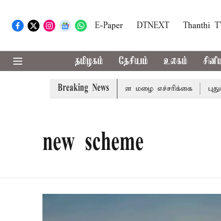
E-Paper
DTNEXT
Thanthi 
தமிழகம்
தேசியம்
உலகம்
சினி
Breaking News
கிரி ஆகிய மாவட்டங்களுக்கு கன மழை எச்சரிக்கை
புதுச்சே
new scheme