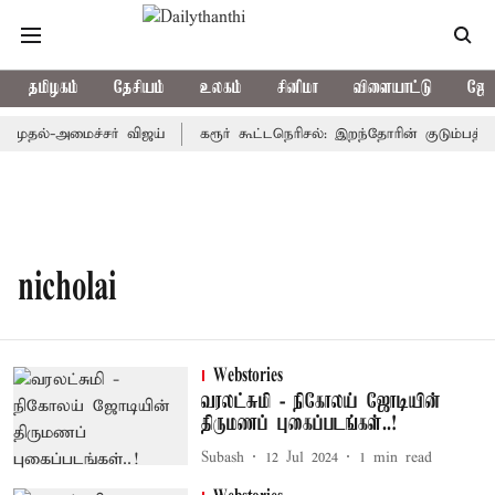
தமிழகம்
தேசியம்
உலகம்
சினிமா
விளையாட்டு
ஜோத
 முதல்-அமைச்சர் விஜய்
கரூர் கூட்டநெரிசல்: இறந்தோரின் குடும்பத்தி
nicholai
Webstories
வரலட்சுமி - நிகோலய் ஜோடியின்
திருமணப் புகைப்படங்கள்..!
Subash
12 Jul 2024
1
min read