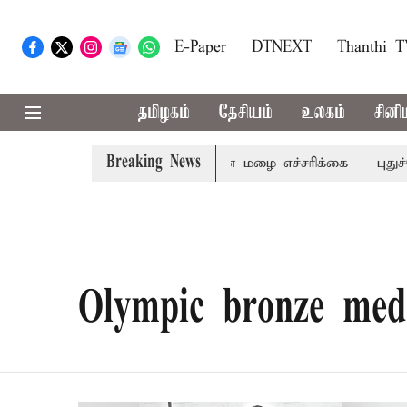
E-Paper
DTNEXT
Thanthi 
தமிழகம்
தேசியம்
உலகம்
சினி
Breaking News
கிரி ஆகிய மாவட்டங்களுக்கு கன மழை எச்சரிக்கை
புதுச்ச
Olympic bronze meda