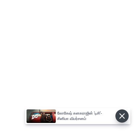
லோகேஷ் கனகராஜின் 'டிசி'-
சினிமா விமர்சனம்