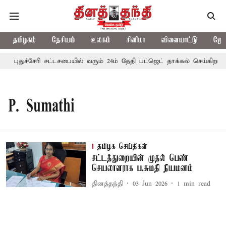
தமிழகம்
தேசியம்
உலகம்
சினிமா
விளையாட்டு
ஜோத
புதுச்சேரி சட்டசபையில் வரும் 24ம் தேதி பட்ஜெட் தாக்கல் செய்கிறார்
P. Sumathi
தமிழக செய்திகள்
சட்டத்துறையின் முதல் பெண்
செயலாளராக ப.சுமதி நியமனம்
தினத்தந்தி
03 Jun 2026
1
min read