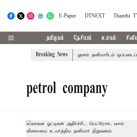
E-Paper
DTNEXT
Thanthi 
தமிழகம்
தேசியம்
உலகம்
சினி
Breaking News
குலசேகரன்பட்டினம் ராக்கெட் ஏவுதளம் தனியாரிடம் ஒப்படைப்பா
petrol company