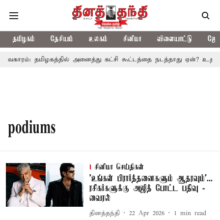
தமிழகம்
தேசியம்
உலகம்
சினிமா
விளையாட்டு
ஜோத
விவகாரம்: தமிழகத்தில் அனைத்து கட்சி கூட்டத்தை நடத்தாது ஏன்? உதயநி
podiums
சினிமா செய்திகள்
’உங்கள் பிரார்த்தனைகளும் ஆதரவும்’...
ரசிகர்களுக்கு அஜித் போட்ட பதிவு -
வைரல்
தினத்தந்தி
22 Apr 2026
1
min read