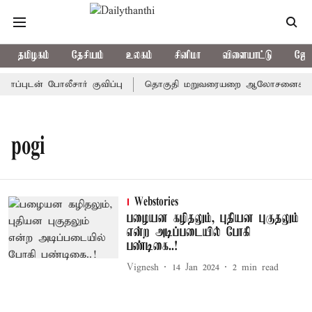
தமிழகம்
தேசியம்
உலகம்
சினிமா
விளையாட்டு
ஜோத
்புடன் போலீசார் குவிப்பு
தொகுதி மறுவரையறை ஆலோசனைக் கூட்டம்
pogi
Webstories
பழையன கழிதலும், புதியன புகுதலும்
என்ற அடிப்படையில் போகி
பண்டிகை..!
Vignesh
14 Jan 2024
2
min read