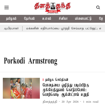
தமிழகம்
தேசியம்
உலகம்
சினிமா
விளையாட்டு
ஜோத
டி.பிரபாகர்
மக்களின் எதிர்பார்ப்பை பூர்த்தி செய்யாத பட்ஜெட்; எடப்
Porkodi Armstrong
தமிழக செய்திகள்
போதையை ஒழித்து படிப்பிற்கு
முக்கியத்துவம் கொடுப்போம்:
பொற்கொடி ஆம்ஸ்ட்ராங் உறுதி
தினத்தந்தி
20 Apr 2026
1
min read