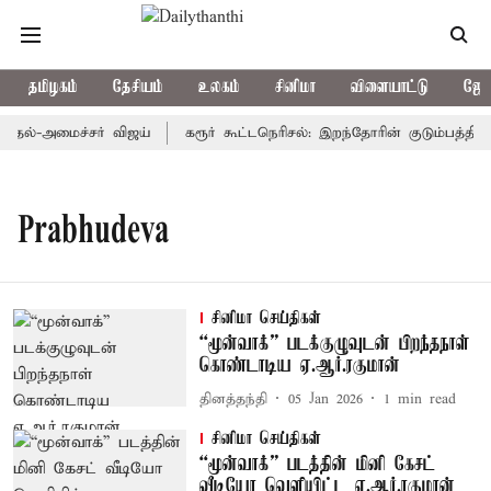
தமிழகம்
தேசியம்
உலகம்
சினிமா
விளையாட்டு
ஜோத
ுதல்-அமைச்சர் விஜய்
கரூர் கூட்டநெரிசல்: இறந்தோரின் குடும்பத்தினர
Prabhudeva
சினிமா செய்திகள்
“மூன்வாக்” படக்குழுவுடன் பிறந்தநாள்
கொண்டாடிய ஏ.ஆர்.ரகுமான்
தினத்தந்தி
05 Jan 2026
1
min read
சினிமா செய்திகள்
“மூன்வாக்” படத்தின் மினி கேசட்
வீடியோ வெளியிட்ட ஏ.ஆர்.ரகுமான்