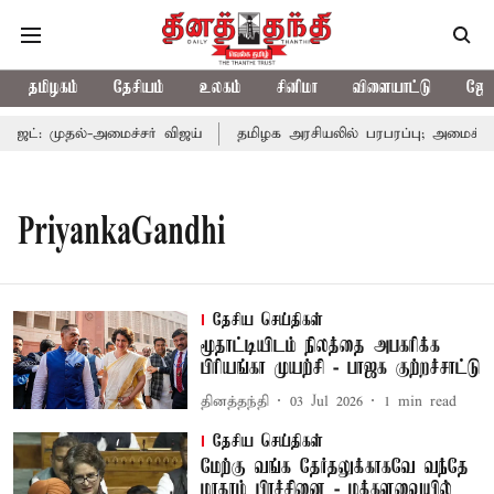
தமிழகம்
தேசியம்
உலகம்
சினிமா
விளையாட்டு
ஜோத
்: முதல்-அமைச்சர் விஜய்
தமிழக அரசியலில் பரபரப்பு; அமைச்சர் 
PriyankaGandhi
தேசிய செய்திகள்
மூதாட்டியிடம் நிலத்தை அபகரிக்க
பிரியங்கா முயற்சி - பாஜக குற்றச்சாட்டு
தினத்தந்தி
03 Jul 2026
1
min read
தேசிய செய்திகள்
மேற்கு வங்க தேர்தலுக்காகவே வந்தே
மாதரம் பிரச்சினை - மக்களவையில்