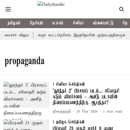
தமிழகம்
தேசியம்
உலகம்
சினிமா
விளையாட்டு
ஜோத
அமைச்சர் விஜய்
கரூர் கூட்டநெரிசல்: இறந்தோரின் குடும்பத்தினருக்கு 
propaganda
சினிமா செய்திகள்
'துரந்தர் 2' பிரசாரப் படம்... சகோதரி
கடும் விமர்சனம் - அனீத் படாவின்
திரைப்பயணத்திற்கு ஆபத்தா?
தினத்தந்தி
29 Mar 2026
1
min read
தமிழக செய்திகள்
பிப்ரவரி 23 முதல் மார்ச் 8 வரை