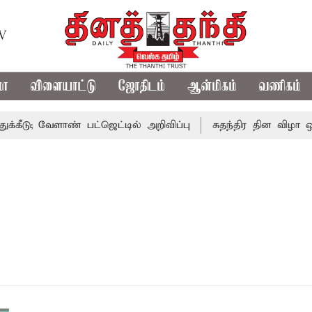
TV
மா
விளையாட்டு
ஜோதிடம்
ஆன்மிகம்
வணிகம்
ீடு; வேளாண் பட்ஜெட்டில் அறிவிப்பு
சுதந்திர தின விழா ஒத்