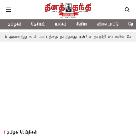
தமிழகம்
தேசியம்
உலகம்
சினிமா
விளையாட்டு
ஜோத
து கட்சி கூட்டத்தை நடத்தாது ஏன்? உதயநிதி ஸ்டாலின் கேள்வி
த.வெ
தமிழக செய்திகள்