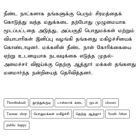
நீண்ட நாட்களாக தங்களுக்கு பெரும் சிரமத்தைக்
கொடுத்து வந்த மதுக்கடை தற்போது முழுமையாக
மூடப்பட்டதை அடுத்து, அப்பகுதி பொதுமக்கள் மற்றும்
வியாபாரிகள் இனிப்பு வழங்கி தங்களது மகிழ்ச்சியைக்
கொண்டாடினர். மக்களின் நீண்ட நாள் கோரிக்கையை
ஏற்று உடனடியாக நடவடிக்கை எடுத்த முதல்-
அமைச்சர் விஜய்க்கு தெற்கு ஆத்தூர் மக்கள் தங்களது
மனமார்ந்த நன்றியைத் தெரிவித்தனர்.
Thoothukudi
தூத்துக்குடி
டாஸ்மாக் கடை
மூடல்
closure
Tasmac shop
பொதுமக்கள் மகிழ்ச்சி
தெற்கு ஆத்தூர்
South Athur
public happy