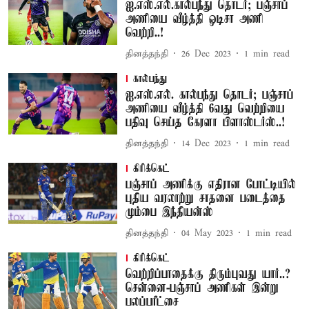
ஐ.எஸ்.எல்.கால்பந்து தொடர்; பஞ்சாப்
அணியை வீழ்த்தி ஒடிசா அணி
வெற்றி..!
தினத்தந்தி
26 Dec 2023
1
min read
கால்பந்து
ஐ.எஸ்.எல். கால்பந்து தொடர்; பஞ்சாப்
அணியை வீழ்த்தி 6வது வெற்றியை
பதிவு செய்த கேரளா பிளாஸ்டர்ஸ்..!
தினத்தந்தி
14 Dec 2023
1
min read
கிரிக்கெட்
பஞ்சாப் அணிக்கு எதிரான போட்டியில்
புதிய வரலாற்று சாதனை படைத்தை
மும்பை இந்தியன்ஸ்
தினத்தந்தி
04 May 2023
1
min read
கிரிக்கெட்
வெற்றிப்பாதைக்கு திரும்புவது யார்..?
சென்னை-பஞ்சாப் அணிகள் இன்று
பலப்பரீட்சை