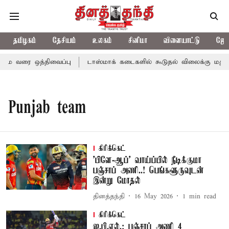
தமிழகம்
தேசியம்
உலகம்
சினிமா
விளையாட்டு
ஜோத
மை வரை ஒத்திவைப்பு
டாஸ்மாக் கடைகளில் கூடுதல் விலைக்கு மதுவிற
Punjab team
கிரிக்கெட்
'பிளே-ஆப்' வாய்ப்பில் நீடிக்குமா
பஞ்சாப் அணி..! பெங்களூருவுடன்
இன்று மோதல்
தினத்தந்தி
16 May 2026
1
min read
கிரிக்கெட்
ஐ.பி.எல்.: பஞ்சாப் அணி 4