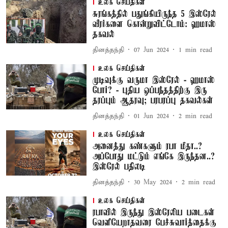
உலக செய்திகள்
சுரங்கத்தில் பதுங்கியிருந்த 5 இஸ்ரேல்
வீரர்களை கொன்றுவிட்டோம்: ஹமாஸ்
தகவல்
தினத்தந்தி
07 Jun 2024
1
min read
உலக செய்திகள்
முடிவுக்கு வருமா இஸ்ரேல் - ஹமாஸ்
போர்? - புதிய ஒப்பந்தத்திற்கு இரு
தரப்பும் ஆதரவு; பரபரப்பு தகவல்கள்
தினத்தந்தி
01 Jun 2024
2
min read
உலக செய்திகள்
அனைத்து கண்களும் ரபா மீதா..?
அப்போது மட்டும் எங்கே இருந்தன..?
இஸ்ரேல் பதிலடி
தினத்தந்தி
30 May 2024
2
min read
உலக செய்திகள்
ரபாவில் இருந்து இஸ்ரேலிய படைகள்
வெளியேறாதவரை பேச்சுவார்த்தைக்கு