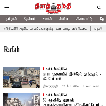
தமிழகம்
தேசியம்
உலகம்
சினிமா
விளையாட்டு
ஜோத
ி,நீலகிரி ஆகிய மாவட்டங்களுக்கு கன மழை எச்சரிக்கை
புதுச்சேர
Rafah
உலக செய்திகள்
காசா முனையில் இஸ்ரேல் தாக்குதல் -
42 பேர் பலி
தினத்தந்தி
22 Jun 2024
1
min read
உலக செய்திகள்
50 சதவிகித ஹமாஸ்
ஆயுதக்குழுவினரை வீழ்த்திவிட்டோம் -