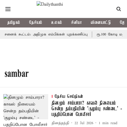
தமிழகம்
தேசியம்
உலகம்
சினிமா
விளையாட்டு
ஜோத
் கூட்டம்: அதிமுக எம்பிக்கள் புறக்கணிப்பு
ரூ.100 கோடி மதி
sambar
தேசிய செய்திகள்
தினமும் சாம்பாரா? காவல் நிலையம்
சென்ற தம்பதியின் 'குழம்பு சண்டை' -
பதறிப்போன போலீசார்
தினத்தந்தி
22 Jul 2026
1
min read