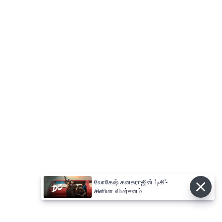
லோகேஷ் கனகராஜின் 'டிசி'-
சினிமா விமர்சனம்