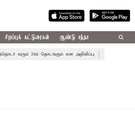
சிறப்புக் கட்டுரைகள்
ஆண்டு சந்தா
தொடர் வரும் 24ம் தொடங்கும் என அறிவிப்பு
பழனிகோவில் நில