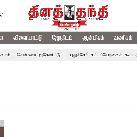
TV
மா
விளையாட்டு
ஜோதிடம்
ஆன்மிகம்
வணிகம்
ாம் - சென்னை ஐகோர்ட்டு
புதுச்சேரி சட்டப்பேரவைக் கூட்டத்