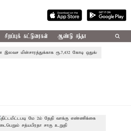
சிறப்புக் கட்டுரைகள்
ஆண்டு சந்தா
ச மின்சாரத்துக்காக ரூ.7,432 கோடி ஒதுக்கீடு; வேளாண் பட்ஜெட்